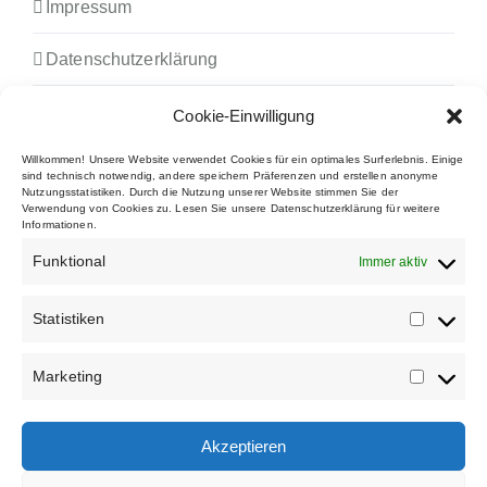
Impressum
Datenschutzerklärung
Downloads
Cookie-Einwilligung
Willkommen! Unsere Website verwendet Cookies für ein optimales Surferlebnis. Einige
FAQs
sind technisch notwendig, andere speichern Präferenzen und erstellen anonyme
Nutzungsstatistiken. Durch die Nutzung unserer Website stimmen Sie der
Verwendung von Cookies zu. Lesen Sie unsere Datenschutzerklärung für weitere
Cookie Policy (EU)
Informationen.
Funktional
Immer aktiv
WIR SIND TEIL DER
Statistiken
Marketing
Akzeptieren